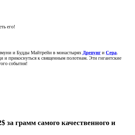
ть его!
муни и Будды Майтрейи в монастырях
Дрепунг
и
Сера
.
ди и прикоснуться к священным полотнам. Эти гигантские
того события!
2$ за грамм
самого качественного и