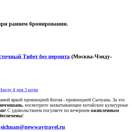
 при раннем бронировании.
сточный Тибет без пермита
(Москва-Чэнду-
Чэнду 4 дня 3 ночи
самой яркой провинцией Китая - провинцией Сычуань. За это
Цинчэншань
, посмотрите захватывающие китайские культурные
ами
! С удовольствием погуляете по вечерним
оживленным
обеспечены
!
у
sichuan@newwaytravel.ru