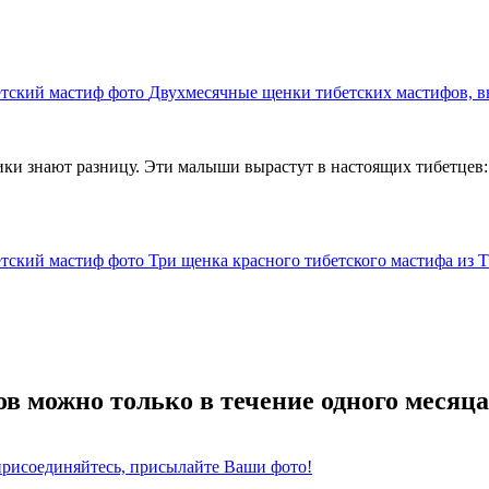
Двухмесячные щенки тибетских мастифов, в
ики знают разницу. Эти малыши вырастут в настоящих тибетцев:
Три щенка красного тибетского мастифа из Ти
в можно только в течение одного месяца
 присоединяйтесь, присылайте Ваши фото!