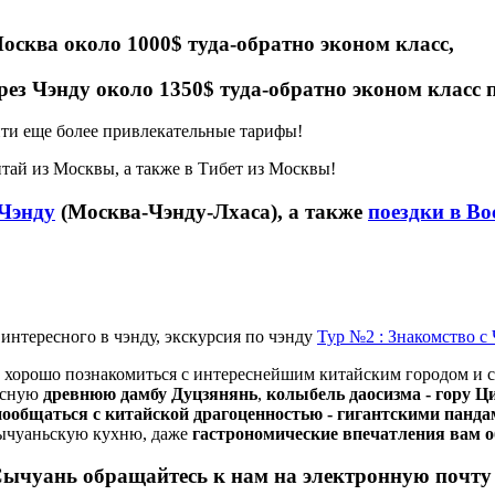
сква около 1000$ туда-обратно эконом класс,
ез Чэнду около 1350$ туда-обратно эконом класс
йти еще более привлекательные тарифы!
тай из Москвы, а также в Тибет из Москвы!
 Чэнду
(Москва-Чэнду-Лхаса), а также
поездки в Во
Тур №2 : Знакомство с 
ы хорошо познакомиться с интереснейшим китайским городом и 
писную
древнюю дамбу Дуцзянянь
,
колыбель даосизма - гору 
пообщаться с китайской драгоценностью - гигантскими панд
сычуаньскую кухню, даже
гастрономические впечатления вам 
 Сычуань обращайтесь к нам на электронную почт