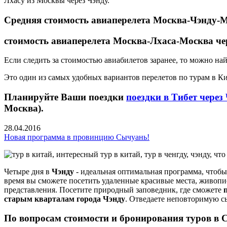
Лхасу из Москвы через Чэнду.
Средняя стоимость авиаперелета Москва-Чэнду-Мо
стоимость авиаперелета Москва-Лхаса-Москва чер
Если следить за стоимостью авиабилетов заранее, то можно на
Это один из самых удобных вариантов перелетов по турам в Ки
Планируйте Ваши поездки
поездки в Тибет через
Москва).
28.04.2016
Новая программа в провинцию Сычуань!
Четыре дня в
Чэнду
- идеальная оптимальная программа, чтоб
время вы сможете посетить удаленные красивые места, живо
представления. Посетите природный заповедник, где сможете
старым кварталам города Чэнду
. Отведаете неповторимую 
По вопросам стоимости и бронирования туров в