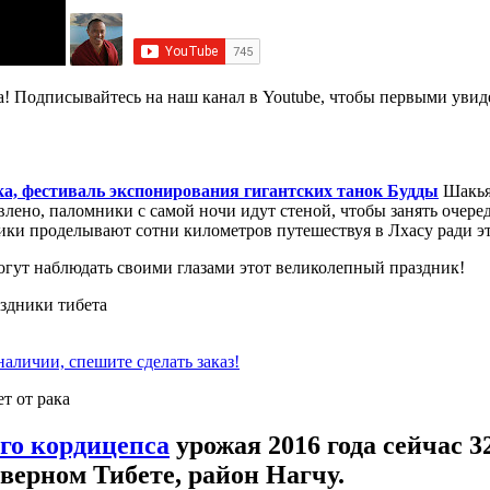
а! Подписывайтесь на наш канал в Youtube, чтобы первыми увиде
ка, фестиваль экспонирования гигантских танок Будды
Шакья
лено, паломники с самой ночи идут стеной, чтобы занять очере
ики проделывают сотни километров путешествуя в Лхасу ради э
огут наблюдать своими глазами этот великолепный праздник!
аличии, спешите сделать заказ!
ого кордицепса
урожая 2016 года
сейчас 3
верном Тибете, район Нагчу.