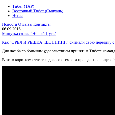
Тибет (ТАР)
Восточный Тибет (Сычуань)
Непал
Новости
Отзывы
Контакты
06.09.2016
Минутка славы "Новый Путь"
Как "ОРЕЛ И РЕШКА. ШОППИНГ." снимали свою передачу с 
Для нас было большим удовольствием принять в Тибете команд
В этом коротком отчете кадры со съемок и прощальное видео. 