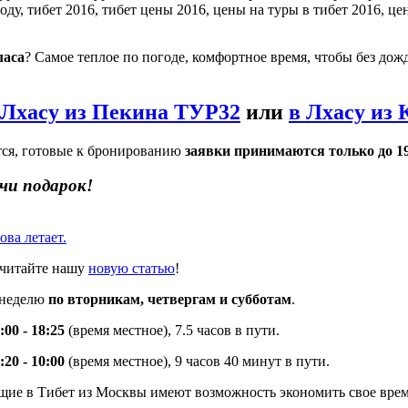
ласа
? Самое теплое по погоде, комфортное время, чтобы без дож
 Лхасу из Пекина ТУР32
или
в Лхасу из
ется, готовые к бронированию
заявки принимаются только до 1
чи подарок!
ва летает.
 читайте нашу
новую статью
!
 неделю
по вторникам, четвергам и субботам
.
00 - 18:25
(время местное), 7.5 часов в пути.
20 - 10:00
(время местное), 9 часов 40 минут в пути.
тящие в Тибет из Москвы имеют возможность экономить свое врем