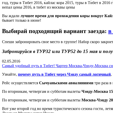
Вы ждали
лучшее время для прохождения коры вокруг Кай
бывает только в июне!
Выбирай подходящий вариант заезда:
в
Спеши забронировать свое место в группе! Набор скоро закро
Забронируйся в ТУР32 или ТУР52 до 15 мая и полу
02.05.2016
Самый удобный путь в Тибет! Чартер Москва-Чэнду-Москва сно
Узнайте,
почему путь в Тибет через Чэнду самый логичный
,
Рейс осуществляется
Сычуаньскими авиалиниями
три раза в
По вторникам, четвергам и субботам вылеты
Чэнду-Москва 15:
По вторникам, четвергам и субботам вылеты
Москва-Чэнду 20:
Вот уже второй год во время туристического сезона гости, ле