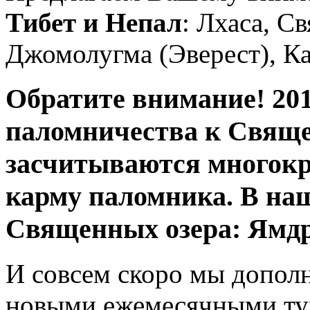
Тибет и Непал
: Лхаса, С
Джомолугма (Эверест), Ка
Обратите внимание!
20
паломничества к Свящ
засчитываются многок
карму паломника. В н
Священных озера: Ямд
И совсем скоро мы допол
новыми ежемесячными ту