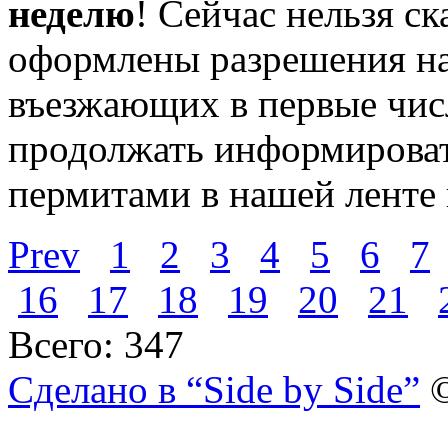
неделю
! Сейчас нельзя ск
оформлены разрешения на
въезжающих в первые чис
продолжать информироват
пермитами в нашей ленте 
Prev
1
2
3
4
5
6
7
16
17
18
19
20
21
Всего: 347
Сделано в “Side by Side”
©