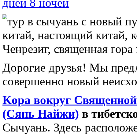
дней 8 ночей
Дорогие друзья! Мы пре
совершенно новый неисх
Kора вокруг Священной 
(Сянь Найжи)
в тибетск
Сычуань. Здесь располо