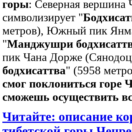
горы
: Северная вершина 
символизирует "
Бодхисат
метров), Южный пик Янм
"
Манджушри бодхисатт
пик Чана Дорже (Сянодоц
бодхисаттва
" (5958 метр
смог поклониться горе Ч
сможешь осуществить вс
Читайте: описание к
тибетской горы Ченре