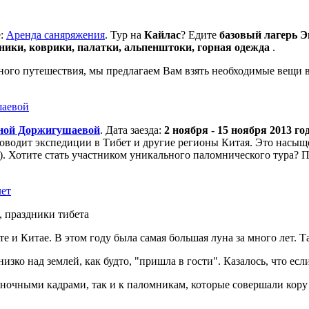
е:
Аренда саняряжения
. Тур на
Кайлас
? Едите
базовый лагерь Э
ники, коврики, палатки, альпенштоки, горная одежда
.
дного путешествия, мы предлагаем Вам взять необходимые вещи в
аевой
юной Доржигушаевой
. Дата заезда:
2 ноября - 15 ноября 2013 го
оводит экспедиции в Тибет и другие регионы Китая. Это насыщ
). Хотите стать участником уникального паломнического тура? 
лет
 Китае. В этом году была самая большая луна за много лет. Так
зко над землей, как будто, "пришла в гости". Казалось, что есл
ночными кадрами, так и к паломникам, которые совершали кору 