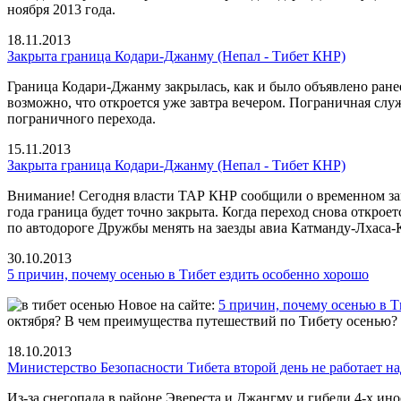
ноября 2013 года.
18.11.2013
Закрыта граница Кодари-Джанму (Непал - Тибет КНР)
Граница Кодари-Джанму закрылась, как и было объявлено ранее
возможно, что откроется уже завтра вечером. Пограничная сл
пограничного перехода.
15.11.2013
Закрыта граница Кодари-Джанму (Непал - Тибет КНР)
Внимание! Сегодня власти ТАР КНР сообщили о временном зак
года граница будет точно закрыта. Когда переход снова открое
по автодороге Дружбы менять на заезды авиа Катманду-Лхаса-
30.10.2013
5 причин, почему осенью в Тибет ездить особенно хорошо
Новое на сайте:
5 причин, почему осенью в Т
октября? В чем преимущества путешествий по Тибету осенью? 
18.10.2013
Министерство Безопасности Тибета второй день не работает н
Из-за снегопада в районе Эвереста и Джангму и гибели 4-х ин