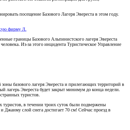
ировать посещение Базового Лагеря Эвереста в этом году.
кую фирму Л.
енные границы Базового Альпинистского лагеря Эвереста
 человека. Из-за этого инцидента Туристическое Управление
й зоны базового лагеря Эвереста и прилегающих территорий в
й лагерь Эвереста будет закрыт минимум до конца недели.
ностранных туристов.
х туристов, в течении троих суток были подвержены
и Джанму слой снега достигает 70 см! Сейчас проезд в