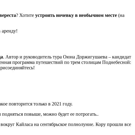
вереста
? Хотите
устроить ночевку в необычном месте
(на
 аренду!
да
. Автор и руководитель тура Оюна Доржигушаева – кандидат
енная программа путешествий по трем столицам Поднебесной:
Присоединяйтесь!
ое повторится только в 2021 году.
и подняться повыше, можно будет ее потрогать..
вокруг Кайласа на сентябрьское полнолуние. Кору прошли все