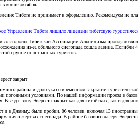
 в конце октября.
вление Тибета не принимает к оформлению. Рекомендуем не план
кое Управление Тибета лишило лицензии тибетскую туристичес
й со стороны Тибетской Ассоциации Альпинизма пройдя дозвол
 восхождения из-за обильного снегопада сошла лавина. Погибли 4
этой группе иностранных туристов.
номного района издало указ о временном закрытии туристическо
ми погодными условиями. По нашей информации проезд в базовы
я. Въезд в зону Эвереста закрыт как для китайских, так и для и
ст и в Джанму, были пробки. 86 человек, включая 13 иностранны
мация о жертвах снегопада. В районе базового лагеря Эвереста 
ся.