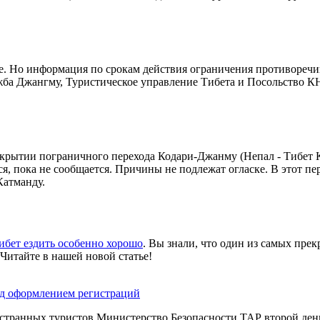
. Но информация по срокам действия ограничения противоречива
ужба Джангму, Туристическое управление Тибета и Посольство 
рытии пограничного перехода Кодари-Джанму (Непал - Тибет К
тся, пока не сообщается. Причины не подлежат огласке. В этот п
Катманду.
ибет ездить особенно хорошо
. Вы знали, что один из самых прек
Читайте в нашей новой статье!
ад оформлением регистраций
остранных туристов Министерство Безопасности ТАР второй день 