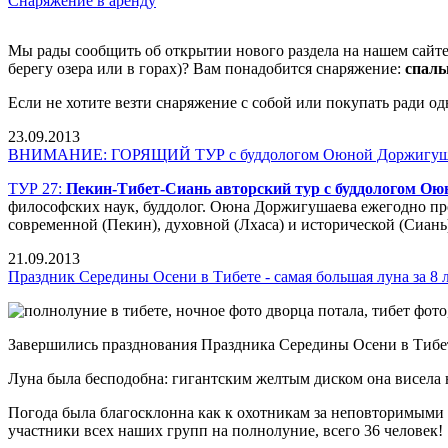
Снаряжение в аренду
Мы рады сообщить об открытии нового раздела на нашем сайт
берегу озера или в горах)? Вам понадобится снаряжение:
спаль
Если не хотите везти снаряжение с собой или покупать ради о
23.09.2013
ВНИМАНИЕ: ГОРЯЩИЙ ТУР с буддологом Оюной Доржигуш
ТУР 27:
Пекин-Тибет-Сиань авторский тур с буддологом О
философских наук, буддолог. Оюна Доржигушаева ежегодно пр
современной (Пекин), духовной (Лхаса) и исторической (Сиань
21.09.2013
Праздник Середины Осени в Тибете - самая большая луна за 8 
Завершились празднования Праздника Середины Осени в Тибете и
Луна была бесподобна: гигантским желтым диском она висела ни
Погода была благосклонна как к охотникам за неповторимыми 
участники всех наших групп на полнолуние, всего 36 человек!