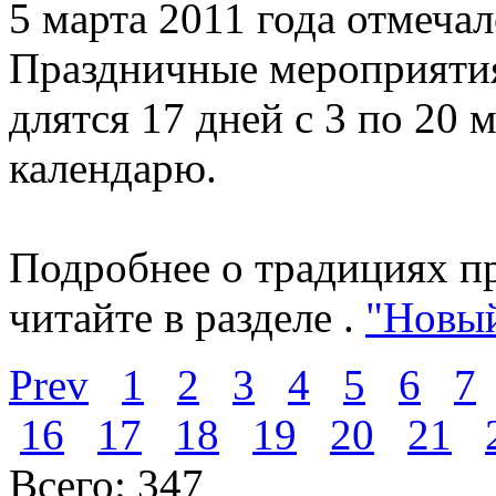
5 марта 2011 года отмеча
Праздничные мероприятия
длятся 17 дней с 3 по 20 
календарю.
Подробнее о традициях п
читайте в разделе .
"Новый
Prev
1
2
3
4
5
6
7
16
17
18
19
20
21
Всего: 347