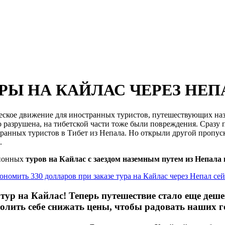
 НА КАЙЛАС ЧЕРЕЗ НЕПАЛ
ическое движение для иностранных туристов, путешествующих на
но разрушена, на тибетской части тоже были повреждения. Сраз
анных туристов в Тибет из Непала. Но открыли другой пропуск
.
ционных
туров на Кайлас с заездом наземным путем из Непала 
ономить 330 долларов при заказе тура на Кайлас через Непал сей
тур на Кайлас! Теперь путешествие стало еще де
лить себе снижать цены, чтобы радовать наших го