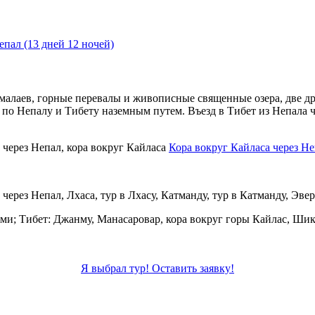
епал (13 дней 12 ночей)
алаев, горные перевалы и живописные священные озера, две др
 по Непалу и Тибету наземным путем. Въезд в Тибет из Непала 
Кора вокруг Кайласа через Не
ми; Тибет: Джанму, Манасаровар, кора вокруг горы Кайлас, Шика
Я выбрал тур! Оставить заявку!