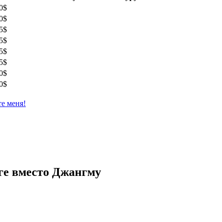
0$
0$
5$
5$
5$
5$
0$
0$
те меня!
нге вместо Джангму