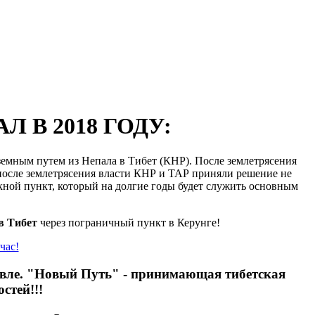
 В 2018 ГОДУ:
земным путем из Непала в Тибет (КНР). После землетрясения
у после землетрясения власти КНР и ТАР приняли решение не
ной пункт, который на долгие годы будет служить основным
в Тибет
через пограничный пункт в Керунге!
час!
шевле. "Новый Путь" - принимающая тибетская
стей!!!