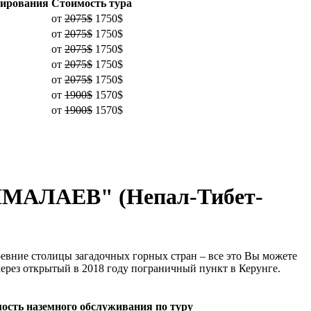
нирования
Стоимость тура
от
2075$
1750$
от
2075$
1750$
от
2075$
1750$
от
2075$
1750$
от
2075$
1750$
от
1900$
1570$
от
1900$
1570$
АЛАЕВ" (Непал-Тибет-
евние столицы загадочных горных стран – все это Вы можете
через открытый в 2018 году пограничный пункт в Керунге.
ость наземного обслуживания по туру