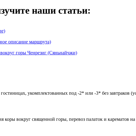
изучите наши статьи:
ие)
ное описание маршрута)
вокруг горы Ченрезиг (Сяньнайчжи)
в гостиницах, укомплектованных под -2* или -3* без завтраков (у
я коры вокруг священной горы, перевоз палаток и карематов на