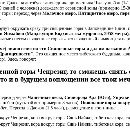
г. Далее на автобусе заповедника до местечка Чжагуаньбэн (1-1.
 юаней с человека) доезжаем от сервисной зоны (примерно 15-3
 горы; переход через
Молочное озеро, Пятицветное озеро, пер
.
будут окружать сразу три священные горы в Заповеднике Ядин:
к Янмайюн (Манджушри Бодхисаттва мудрости, 5958 метра),
крытые снегом священные горы» - это священный символ для нар
оче) лично освятил эти Священные горы и дал им названия
Драгоценности"
. Это священное место тибетского буддизма, ка
р). Здесь говорят:
нной горы Ченрезиг, то сможешь снять 
, то и в будущем воплощении все твои ме
переход через
Чашечные весы, Сковорода Ада (Юго), Ущелье 
аньбэн (путь займет примерно 8 часов).
Окончание коры вокру
ус. Переезд в Даочэн (1,5 часа), размещение в гостинице.