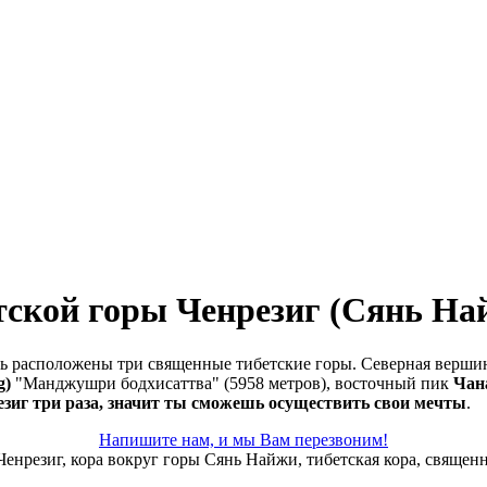
ской горы Ченрезиг (Сянь Най
 расположены три священные тибетские горы. Северная верш
g)
"Манджушри бодхисаттва" (5958 метров), восточный пик
Чан
езиг три раза, значит ты сможешь осуществить свои мечты
.
Напишите нам, и мы Вам перезвоним!