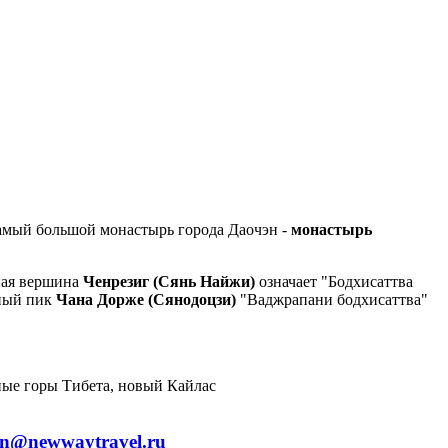
самый большой монастырь города Даочэн -
монастырь
ная вершина
Ченрезиг (Сянь Найжи)
означает "Бодхисаттва
чный пик
Чана Дорже (Сянодоцзи)
"Ваджрапани бодхисаттва"
an@newwaytravel.ru