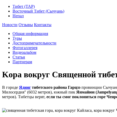
Тибет (ТАР)
Восточный Тибет (Сычуань)
Непал
Новости
Отзывы
Контакты
Общая информация
Туры
Достопримечательности
Фотогаллерея
Видеоальбом
Статьи
Партнерам
Kора вокруг Священной тибет
В городе
Ядинг
тибетского района Гарцзэ
провинции Сычуань
Милосердия" (6032 метров), южный пик
Янмайюн (Jampelyan
метров). Тибетцы верят,
если ты смог поклониться горе Ченр