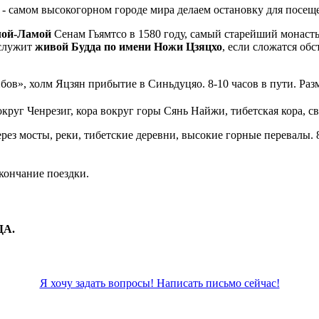
)
- самом высокогорном городе мира делаем остановку для посе
лой-Ламой
Сенам Гьямтсо в 1580 году, самый старейший монас
 служит
живой Будда по имени Ножи Цзяцхо
, если сложатся об
бов», холм Яцзян прибытие в Синьдуцяо. 8-10 часов в пути. Раз
ерез мосты, реки, тибетские деревни, высокие горные перевалы. 8
Окончание поездки.
ДА.
Я хочу задать вопросы! Написать письмо сейчас!