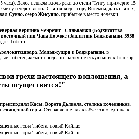
5 часа). Далее пешком вдоль реки до степи Чунгу (примерно 15
0 минут) через ворота Святой воды, гору Восемнадцать святых,
евал Сундо, озеро Жисунцо
, прибытие в место ночевки –
северная вершина Ченрезиг - Сяньнайжи (Бодхисаттва
 восточный пик Чана Дорчже (Защитник Ваджрапани, 5958
одов Тибета.
: Авалокитешвара, Маньджушри и Ваджрапани
, в
ждый тибетец желает проделать паломническую кору в Гонгкар.
свои грехи настоящего воплощения, а
чты осуществятся!"
преисподняя Касы, Ворота Дьявола, стоянка кочевников,
г священной горы.
Отправление на автобусе заповедника к