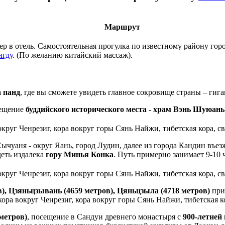
Маршрут
фер в отель. Самостоятельная прогулка по известному району гор
нгду
. (По желанию китайский массаж).
 панд
, где вы сможете увидеть главное сокровище страны – гиг
сещение
буддийского исторического места - храм Вэнь Шуюа
Сычуаня - округ Яань, город Лудин, далее из города Кандин въе
еть издалека
гору Минья Конка
. Путь примерно занимает 9-10 
в), Цзяньцзывань (4659 метров), Цяньцзыла (4718 метров)
при
метров)
, посещение в Сандуи древнего монастыря с
900-летней