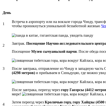
День
Встреча в аэропорту или на вокзале города Чэнду, транс
1
чтобы проникнуться уникальной беззаботной жизнью
Че
Завтрак.
Посещение Научно-исследовательского центра
2
Посещение
Музея сычуаньской парчи
. После обеда по
3
После завтрака, отправление из Чэнду в западную часть 
(4298 метров)
и прибываем в Синьдуцяо, где можно увид
После завтрака, переезд через
гору Гаоэрсы (4412 метро
мире!
Затем переезд через
Кроличью гору, гору Хайцзы (4500 
4