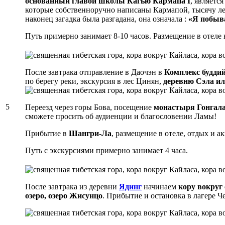
основанный главой школы Кагью Кармапа I
, являетс
которые собственноручно написаны Кармапой, тысячу лет
наконец загадка была разгадана, она означала :
«Я побыва
Путь примерно занимает 8-10 часов. Размещение в отеле 
После завтрака отправление в Даочэн в
Комплекс буддий
по берегу реки, экскурсия в лес Цинян,
деревню Сэла ил
5
Переезд через горы Бова, посещение
монастыря Гонгала
сможете просить об аудиенции и благословении Ламы!
Прибытие в
Шангри-Ла
, размещение в отеле, отдых и а
Путь с экскурсиями примерно занимает 4 часа.
После завтрака из деревни
Ядинг
начинаем
кору вокруг
озеро, озеро Жисунцо
. Прибытие и остановка в лагере Ч