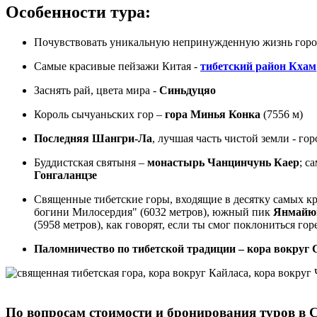
Особенности тура:
Почувствовать уникальную непринужденную жизнь город
Самые красивые пейзажи Китая -
тибетский район Кхам
Заснять рай, цвета мира -
Синьдуцяо
Король сычуаньских гор –
гора Минья Конка
(7556 м)
Последняя Шангри-Ла
, лучшая часть чистой земли - го
Буддистская святыня –
монастырь Чанцинчунь Каер
; с
Гонгаланцзе
Священные тибетские горы, входящие в десятку самых кр
богини Милосердия" (6032 метров), южный пик
Янмайю
(5958 метров), как говорят, если ты смог поклониться го
Паломничество по тибетской традиции – кора вокруг
По вопросам стоимости и бронирования туров в 