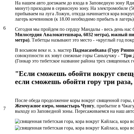
На нашем авто доезжаем до входа в Заповедную зону Ядин
минут) приходим в сервисную зону. На электромобиле (50
прибываем на луга Ложун, откуда начинается кора вокруг
лагерь кочевников (к 18.00 необходимо прибыть в лагерь)
6
Сегодня мы пройдем по сердцу Мандалы - весь день нас 
Милосердия Авалокитешвара, 6032 метра), южный пи
метра)
. Тибетцы называют это место - «круглый год по
В восьмом веке н. э. мастер
Падмасамбхава (Гуру Ринп
совокупности их зовут снежные горы Саньхучжу -
"Три 
(Гонкар это тибетское название района трех священных го
"Если сможешь обойти вокруг свеще
если сможешь обойти гору три раза
После обеда продолжение коры вокруг священной горы, 
Жемчужное озеро, монастырь Чунгу
, прибытие в Чжагу
7
выходу из Заповедной зоны. Пересаживаемся на наш автоб