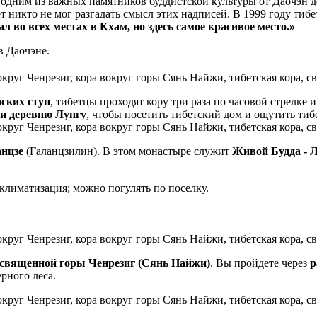
я одним из важных памятников буддистской культуры от Даочэн 
 никто не мог разгадать смысл этих надписей. В 1999 году тиб
л во всех местах в Кхам, но здесь самое красивое место.»
в Даочэне.
ских ступ
, тибетцы проходят кору три раза по часовой стрелке 
и деревню Лунгу
, чтобы посетить тибетский дом и ощутить тиб
нцзе
(Галанцзилин). В этом монастыре служит
Живой Будда - 
кклиматизация; можно погулять по поселку.
 священной горы Ченрезиг (Сянь Найжи)
. Вы пройдете через
р
ерного леса.