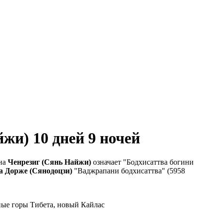
жи) 10 дней 9 ночей
ина
Ченрезиг (Сянь Найжи)
означает "Бодхисаттва богини
а Дорже (Сянодоцзи)
"Ваджрапани бодхисаттва" (5958