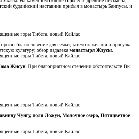
до Лхасы. На каменном склоне горы есть древние письмена,
етский буддийский наставник прибыл в монастырь Банпусы, и
и просят благословение для семьи; затем по желанию прогулка
етскую культуру; обзор издалека
монастыря Жэусы
.
Лама Жисун
. При благоприятном стечении обстоятельств Вы
авнину Чунгу, поля Ложун, Молочное озеро, Пятицветное