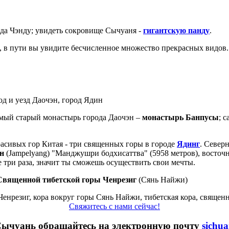
а Чэнду; увидеть сокровище Сычуаня -
гигантскую панду
.
, в пути вы увидите бесчисленное множество прекрасных видов.
род и уезд Даочэн, город Ядин
амый старый монастырь города Даочэн –
монастырь Банпусы
; 
асивых гор Китая - три священных горы в городе
Ядинг
. Север
н
(Jampelyang) "Манджушри бодхисаттва" (5958 метров), восто
ре три раза, значит ты сможешь осуществить свои мечты.
 Священной тибетской горы Ченрезиг
(Сянь Найжи)
Свяжитесь с нами сейчас!
Сычуань обращайтесь на электронную почту
sichu