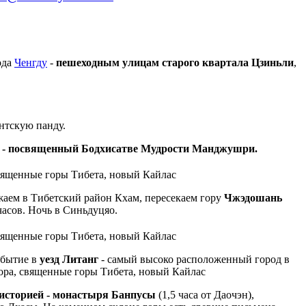
ода
Ченгду
-
пешеходным улицам старого квартала Цзиньли
,
антскую панду.
нь - посвященный Бодхисатве Мудрости Манджушри.
зжаем в Тибетский район Кхам, пересекаем гору
Чжэдошань
часов. Ночь в Синьдуцяо.
бытие в
уезд Литанг
- самый высоко расположенный город в
 историей - монастыря Банпусы
(1,5 часа от Даочэн),