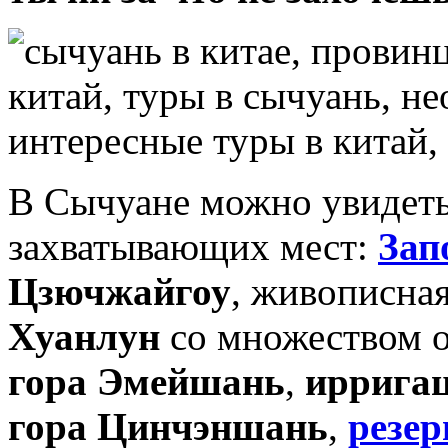
В Сычуане можно увидеть
захватывающих мест:
Зап
Цзючжайгоу
, живописная
Хуанлун
со множеством 
гора Эмейшань
,
ирригац
гора Цинчэншань
,
резе