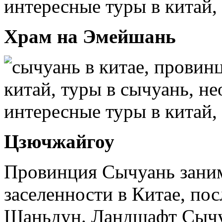
Храм на Эмейшань
Цзючжайгоу
Провинция Сычуань заним
заселенности в Китае, по
Шаньдун. Ландшафт Сычуа