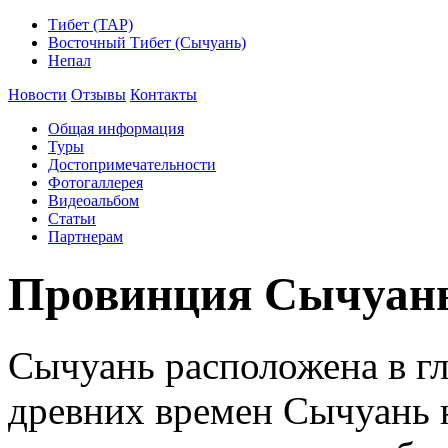
Тибет (ТАР)
Восточный Тибет (Сычуань)
Непал
Новости
Отзывы
Контакты
Общая информация
Туры
Достопримечательности
Фотогаллерея
Видеоальбом
Статьи
Партнерам
Провинция Сычуань
Сычуань расположена в гл
древних времен Сычуань