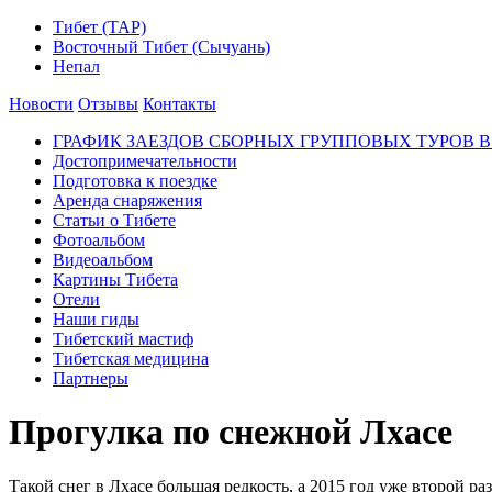
Тибет (ТАР)
Восточный Тибет (Сычуань)
Непал
Новости
Отзывы
Контакты
ГРАФИК ЗАЕЗДОВ СБОРНЫХ ГРУППОВЫХ ТУРОВ В 
Достопримечательности
Подготовка к поездке
Аренда снаряжения
Статьи о Тибете
Фотоальбом
Видеоальбом
Картины Тибета
Отели
Наши гиды
Тибетский мастиф
Тибетская медицина
Партнеры
Прогулка по снежной Лхасе
Такой снег в Лхасе большая редкость, а 2015 год уже второй ра