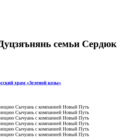
 Дуцзяънянь семьи Сердюк
осский храм «Зеленой козы»