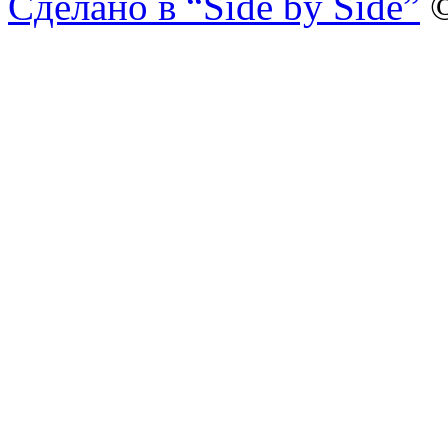
Сделано в “Side by Side”
©