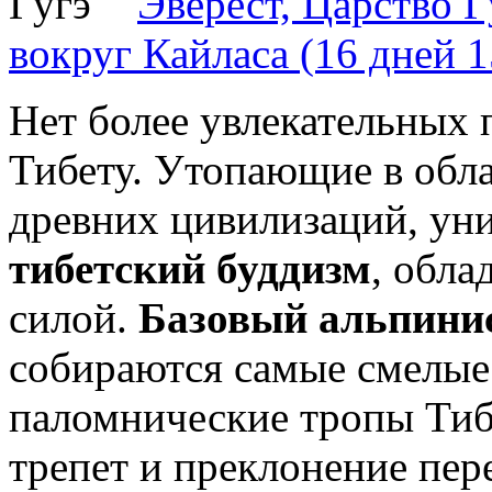
Эверест, Царство Г
вокруг Кайласа (16 дней 1
Нет более увлекательных 
Тибету. Утопающие в обл
древних цивилизаций, уни
тибетский буддизм
, обла
силой.
Базовый альпинис
собираются самые смелые
паломнические тропы Ти
трепет и преклонение пер