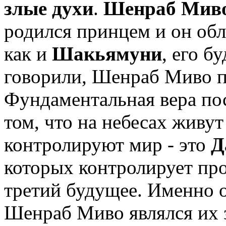
злые духи
.
Шенраб Мив
родился принцем и он об
как и
Шакьямуни
, его б
говорили, Шенраб Миво п
Фундаментальная вера пос
том, что на небесах живут
контролируют мир - это
Д
которых контролирует про
третий будущее. Именно о
Шенраб Миво являлся их